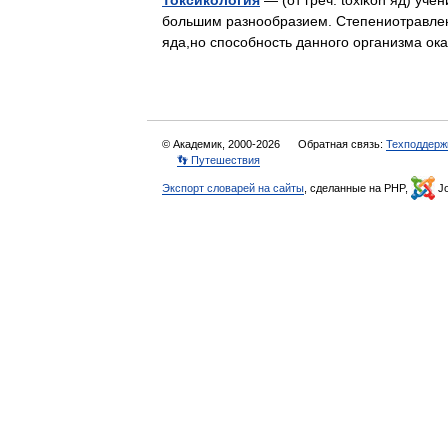
Токсикология
— (от греч. toxikon яд) уч
большим разнообразием. Степениотравления
яда,но способность данного организма о
© Академик, 2000-2026
Обратная связь:
Техподдерж
👣 Путешествия
Экспорт словарей на сайты
, сделанные на PHP,
Jo