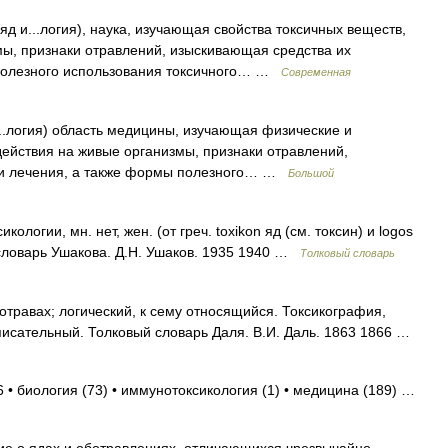
 яд и...логия), наука, изучающая свойства токсичных веществ,
ы, признаки отравлений, изыскивающая средства их
 полезного использования токсичного… …
Современная
 ...логия) область медицины, изучающая физические и
действия на живые организмы, признаки отравлений,
 и лечения, а также формы полезного… …
Большой
огии, мн. нет, жен. (от греч. toxikon яд (см. токсин) и logos
 словарь Ушакова. Д.Н. Ушаков. 1935 1940 …
Толковый словарь
 отравах; логический, к сему относящийся. Токсикография,
писательный. Толковый словарь Даля. В.И. Даль. 1863 1866 …
 • биология (73) • иммунотоксикология (1) • медицина (189) …