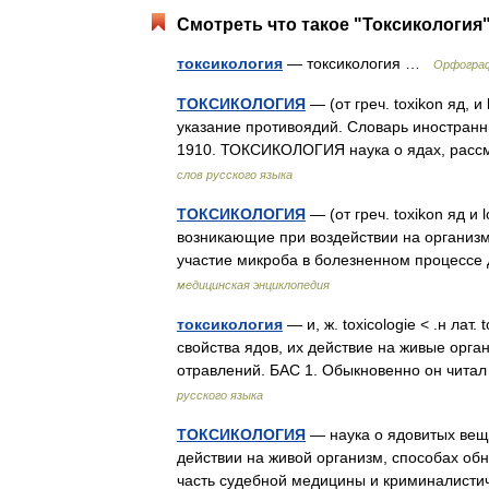
Смотреть что такое "Токсикология"
токсикология
— токсикология …
Орфограф
ТОКСИКОЛОГИЯ
— (от греч. toxikon яд, и
указание противоядий. Словарь иностранны
1910. ТОКСИКОЛОГИЯ наука о ядах, расс
слов русского языка
ТОКСИКОЛОГИЯ
— (от греч. toxikon яд и
возникающие при воздействии на организм
участие микроба в болезненном процесс
медицинская энциклопедия
токсикология
— и, ж. toxicologie < .н лат
свойства ядов, их действие на живые орг
отравлений. БАС 1. Обыкновенно он чита
русского языка
ТОКСИКОЛОГИЯ
— наука о ядовитых веще
действии на живой организм, способах об
часть судебной медицины и криминалист