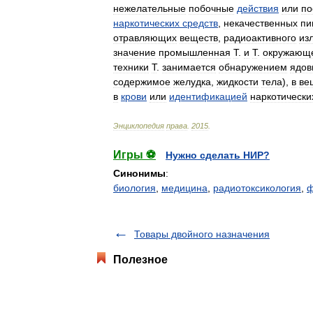
нежелательные
побочные
действия
или
по
наркотических
средств
,
некачественных
пи
отравляющих
веществ
,
радиоактивного
из
значение
промышленная
Т
.
и
Т
.
окружающ
техники
Т
.
занимается
обнаружением
ядов
содержимое
желудка
,
жидкости
тела
),
в
ве
в
крови
или
идентификацией
наркотически
Энциклопедия
права
.
2015
.
Игры ⚽
Нужно сделать НИР?
Синонимы
:
биология
,
медицина
,
радиотоксикология
,
ф
Товары двойного назначения
Полезное