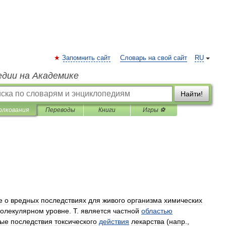
Запомнить сайт
Словарь на свой сайт
RU
едии на Академике
Найти!
олкования
Переводы
Книги
Игры ⚽
е
о
вредных
последствиях
для
живого
организма
химических
олекулярном
уровне
.
Т
.
является
частной
областью
ные
последствия
токсического
действия
лекарства
(
напр
.,