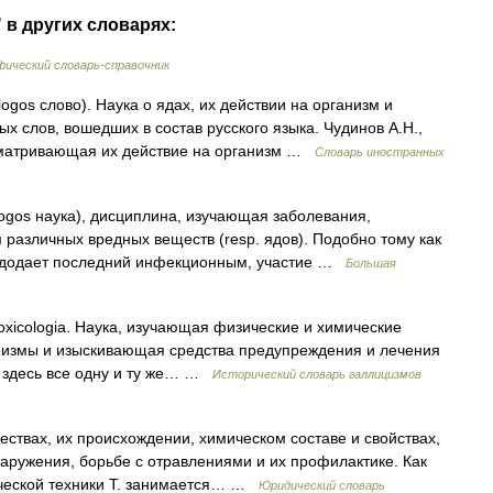
 в других словарях:
ический словарь-справочник
 logos слово). Наука о ядах, их действии на организм и
х слов, вошедших в состав русского языка. Чудинов А.Н.,
матривающая их действие на организм …
Словарь иностранных
 logos наука), дисциплина, изучающая заболевания,
 различных вредных веществ (resp. ядов). Подобно тому как
е додает последний инфекционным, участие …
Большая
. toxicologia. Наука, изучающая физические и химические
анизмы и изыскивающая средства предупреждения и лечения
л здесь все одну и ту же… …
Исторический словарь галлицизмов
ствах, их происхождении, химическом составе и свойствах,
наружения, борьбе с отравлениями и их профилактике. Как
ической техники Т. занимается… …
Юридический словарь