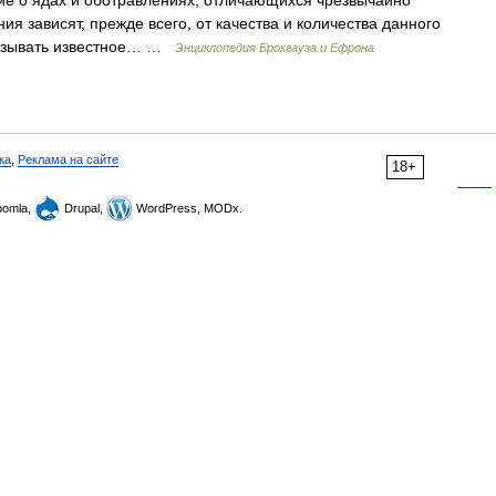
ение о ядах и оботравлениях, отличающихся чрезвычайно
 зависят, прежде всего, от качества и количества данного
казывать известное… …
Энциклопедия Брокгауза и Ефрона
ка
,
Реклама на сайте
18+
omla,
Drupal,
WordPress, MODx.