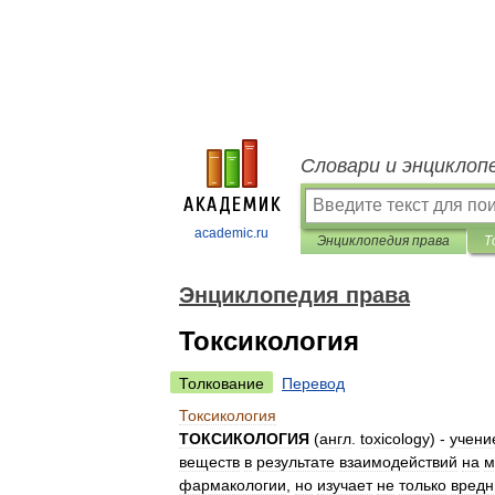
Словари и энциклоп
academic.ru
Энциклопедия права
Т
Энциклопедия права
Токсикология
Толкование
Перевод
Токсикология
ТОКСИКОЛОГИЯ
(
англ
.
toxicology
) -
учени
веществ
в
результате
взаимодействий
на
м
фармакологии
,
но
изучает
не
только
вред