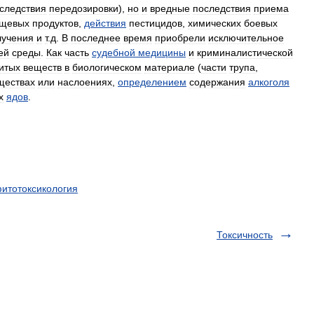
следствия
передозировки
),
но
и
вредные
последствия
приема
щевых
продуктов
,
действия
пестицидов
,
химических
боевых
лучения
и
т
.
д
.
В
последнее
время
приобрели
исключительное
ей
среды
.
Как
часть
судебной
медицины
и
криминалистической
итых
веществ
в
биологическом
материале
(
части
трупа
,
ществах
или
наслоениях
,
определением
содержания
алкоголя
х
ядов
.
итотоксикология
Токсичность